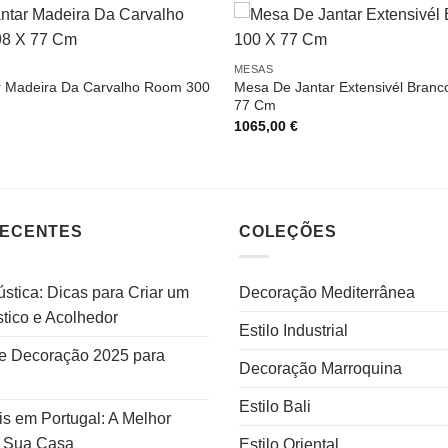
MESAS
r Madeira Da Carvalho Room 300
Mesa De Jantar Extensivél Branc
77 Cm
1065,00
€
RECENTES
COLEÇÕES
stica: Dicas para Criar um
Decoração Mediterrânea
tico e Acolhedor
Estilo Industrial
e Decoração 2025 para
Decoração Marroquina
Estilo Bali
s em Portugal: A Melhor
a Sua Casa
Estilo Oriental