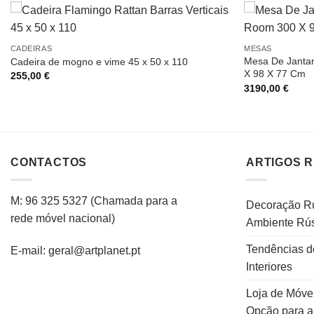
CADEIRAS
MESAS
Mesa De Janta
Cadeira de mogno e vime 45 x 50 x 110
X 98 X 77 Cm
255,00
€
3190,00
€
CONTACTOS
ARTIGOS 
M: 96 325 5327
(C
hamada para a
Decoração Rú
rede
móvel
nacional
)
Ambiente Rús
Tendências d
E-mail: geral@artplanet.pt
Interiores
Loja de Móvei
Opção para 