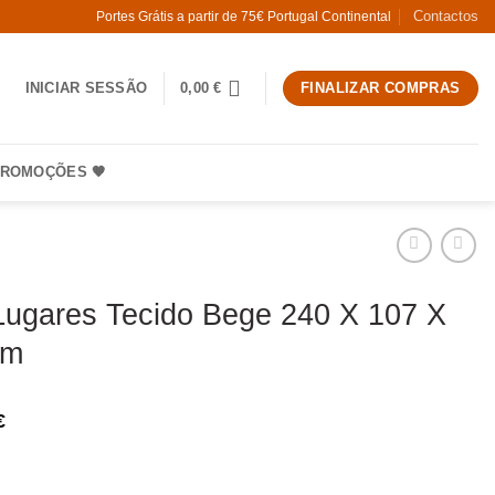
Contactos
Portes Grátis a partir de 75€ Portugal Continental
INICIAR SESSÃO
0,00
€
FINALIZAR COMPRAS
ROMOÇÕES 🧡
Lugares Tecido Bege 240 X 107 X
Cm
€
 Sofá 3 Lugares Tecido Bege 240 X 107 X 79,50 Cm