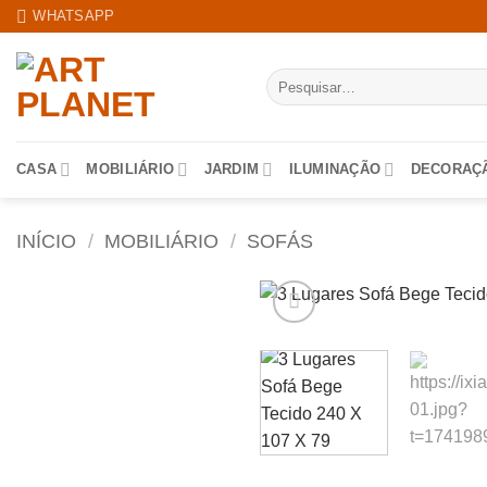
Skip
WHATSAPP
to
content
Pesquisar
por:
CASA
MOBILIÁRIO
JARDIM
ILUMINAÇÃO
DECORAÇ
INÍCIO
/
MOBILIÁRIO
/
SOFÁS