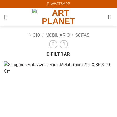
Skip
WHATSAPP
to
content
INÍCIO
/
MOBILIÁRIO
/
SOFÁS
FILTRAR